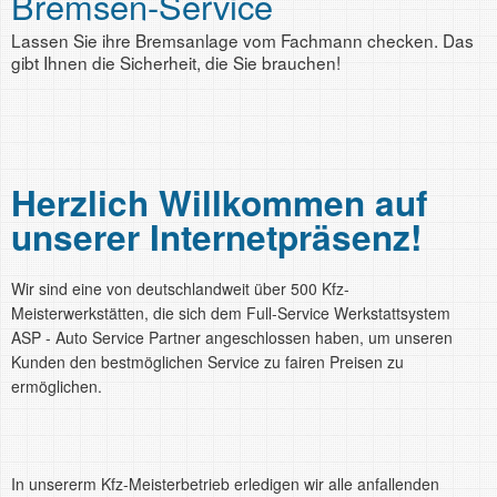
Bremsen-Service
Inspektion und Wartung
Lassen Sie ihre Bremsanlage vom Fachmann checken. Das
Bei uns ist Ihr Fahrzeug immer in besten Händen.
gibt Ihnen die Sicherheit, die Sie brauchen!
Herzlich Willkommen auf
unserer Internetpräsenz!
Wir sind eine von deutschlandweit über 500 Kfz-
Meisterwerkstätten, die sich dem Full-Service Werkstattsystem
ASP - Auto Service Partner angeschlossen haben, um unseren
Kunden den bestmöglichen Service zu fairen Preisen zu
ermöglichen.
In unsererm Kfz-Meisterbetrieb erledigen wir alle anfallenden