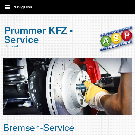
Navigation
Home
Prummer KFZ -
Service
Leistungen
Elsendorf
Kontakt
Bremsen-Service
Inspektion und Wartung