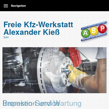
Navigation
Home
Freie Kfz-Werkstatt
Alexander Kieß
Leistungen
Suhl
Kontakt
Bremsen-Service
Inspektion und Wartung