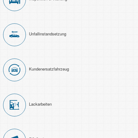
Unfall­instand­setzung
Kunden­ersatz­fahrzeug
Lackarbeiten