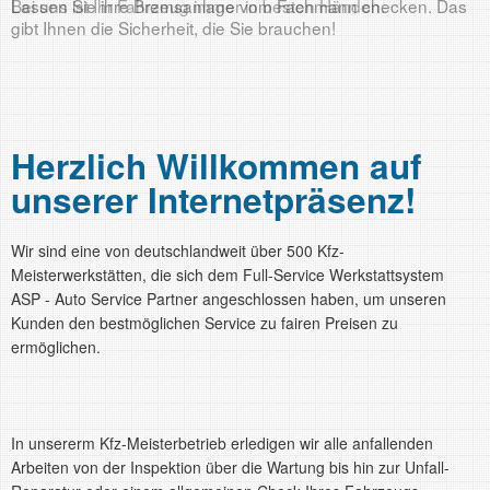
Lassen Sie ihre Bremsanlage vom Fachmann checken. Das
Bei uns ist Ihr Fahrzeug immer in besten Händen.
gibt Ihnen die Sicherheit, die Sie brauchen!
Herzlich Willkommen auf
unserer Internetpräsenz!
Wir sind eine von deutschlandweit über 500 Kfz-
Meisterwerkstätten, die sich dem Full-Service Werkstattsystem
ASP - Auto Service Partner angeschlossen haben, um unseren
Kunden den bestmöglichen Service zu fairen Preisen zu
ermöglichen.
In unsererm Kfz-Meisterbetrieb erledigen wir alle anfallenden
Arbeiten von der Inspektion über die Wartung bis hin zur Unfall-