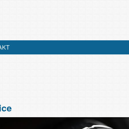
AKT
ice