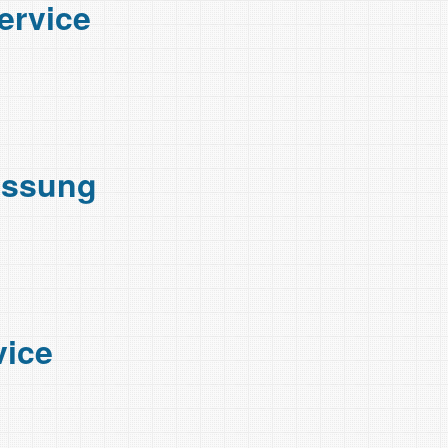
ervice
essung
vice