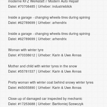
moderne KFZ Werkstatt // Modern Auto Repair
Datei: #70708485 | Urheber: industrieblick
Inside a garage - changing wheels-tires during spining
Datei: #62789699 | Urheber: arhendrix
Inside a garage - changing wheels-tires during spining
Datei: #62789699 | Urheber: arhendrix
Woman with winter tyre
Datei: #70338612 | Urheber: Karin & Uwe Annas
Mother and child with winter tyres in the snow
Datei: #55781537 | Urheber: Karin & Uwe Annas
Pretty woman with winter coat behind snowy winter tyres
Datei: #45055890 | Urheber: Karin & Uwe Annas
Close-up of damaged car inspected by mechanic
Datei: #17253688 | Urheber: Bartłomiej Szewczyk